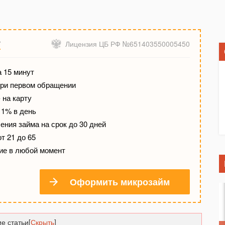
y
Лицензия ЦБ РФ №651403550005450
 15 минут
при первом обращении
 на карту
 1% в день
ния займа на срок до 30 дней
т 21 до 65
ие в любой момент
Оформить микрозайм
е статьи
[
Скрыть
]