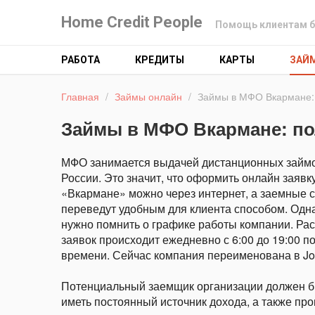
Home Credit People
Помощь клиентам б
РАБОТА
КРЕДИТЫ
КАРТЫ
ЗАЙ
Главная
/
Займы онлайн
/
Займы в МФО Вкармане: 
Займы в МФО Вкармане: по
МФО занимается выдачей дистанционных займо
России. Это значит, что оформить онлайн заявку
«Вкармане» можно через интернет, а заемные 
переведут удобным для клиента способом. Одна
нужно помнить о графике работы компании. Ра
заявок происходит ежедневно с 6:00 до 19:00 п
времени. Сейчас компания переименована в J
Потенциальный заемщик организации должен быт
иметь постоянный источник дохода, а также про