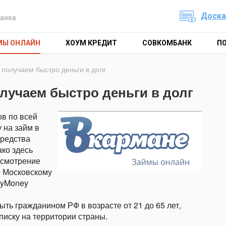
Доска
анка
МЫ ОНЛАЙН
ХОУМ КРЕДИТ
СОВКОМБАНК
П
получаем быстро деньги в долг
лучаем быстро деньги в долг
в по всей
 на займ в
средства
ко здесь
ссмотрение
о Московскому
oyMoney
ь гражданином РФ в возрасте от 21 до 65 лет,
писку на территории страны.