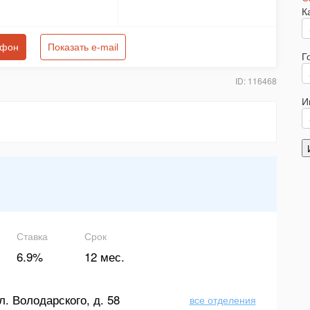
К
ефон
Показать e-mail
Г
ID: 116468
И
Ставка
Срок
6.9%
12 мес.
л. Володарского, д. 58
все отделения