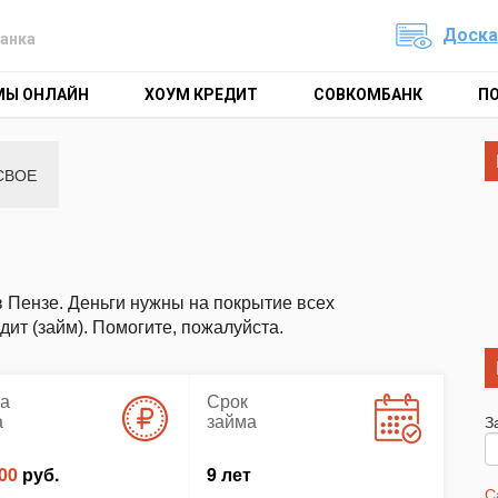
Доска
анка
МЫ ОНЛАЙН
ХОУМ КРЕДИТ
СОВКОМБАНК
П
СВОЕ
в Пензе. Деньги нужны на покрытие всех
ит (займ). Помогите, пожалуйста.
а
Срок
а
займа
З
00
руб.
9 лет
С