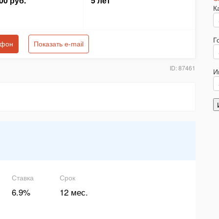
00 руб.
5 лет
К
Г
ефон
Показать e-mail
ID: 87461
И
Ставка
Срок
6.9%
12 мес.