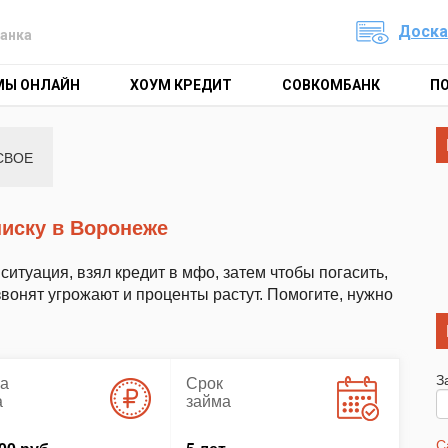
Доска
анка
МЫ ОНЛАЙН
ХОУМ КРЕДИТ
СОВКОМБАНК
П
СВОЕ
списку в Воронеже
итуация, взял кредит в мфо, затем чтобы погасить,
звонят угрожают и проценты растут. Помогите, нужно
З
а
Срок
а
займа
С