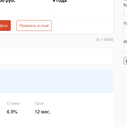
00 руб.
4 года
К
Г
ефон
Показать e-mail
ID: 115592
И
Ставка
Срок
6.9%
12 мес.