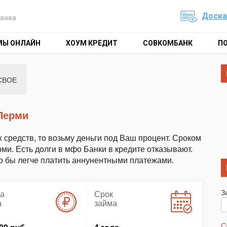
Доска
анка
МЫ ОНЛАЙН
ХОУМ КРЕДИТ
СОВКОМБАНК
П
СВОЕ
 Перми
средств, то возьму деньги под Ваш процент. Сроком
ми. Есть долги в мфо Банки в кредите отказывают.
о бы легче платить аннунентными платежами.
З
а
Срок
а
займа
С