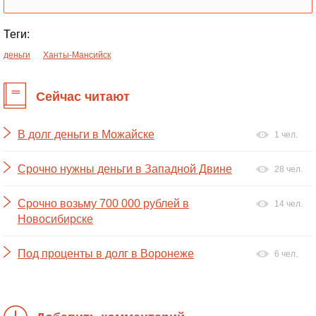
Теги:
деньги
Ханты-Мансийск
Сейчас читают
В долг деньги в Можайске
1 чел.
Срочно нужны деньги в Западной Двине
28 чел.
Срочно возьму 700 000 рублей в
14 чел.
Новосибирске
Под проценты в долг в Воронеже
6 чел.