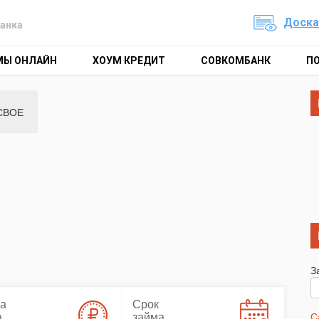
Доска
анка
МЫ ОНЛАЙН
ХОУМ КРЕДИТ
СОВКОМБАНК
П
СВОЕ
З
а
Срок
а
займа
С