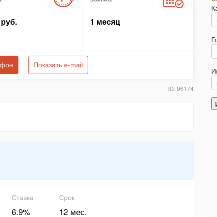
К
руб.
1 месяц
Г
ефон
Показать e-mail
И
ID: 96174
Ставка
Срок
6.9%
12 мес.