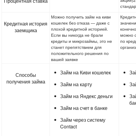
акции)2
Процентная ставка
станда
Можно получить займ на киви
Кредит
кошелек без отказа — даже с
значени
Кредитная история
плохой кредитной историей.
конечно
заемщика
Если вы никогда не брали
можно 
кредиты и микрозаймы, это не
по кред
станет препятствием для
организ
положительного решения по
вашей заявке
Займ на Киви кошелек
За
Способы
получения займа
Займ на карту
За
Займ на Яндекс деньги
За
ба
Займ на счет в банке
Займ через систему
Contact