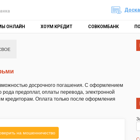
Доска
анка
МЫ ОНЛАЙН
ХОУМ КРЕДИТ
СОВКОМБАНК
П
СВОЕ
ерьми
 возможностью досрочного погашения. С оформлением
бо рода предоплат, оплаты перевода, электронной
ым кредиторам. Оплата только после оформления
З
оверить на мошенничество
С