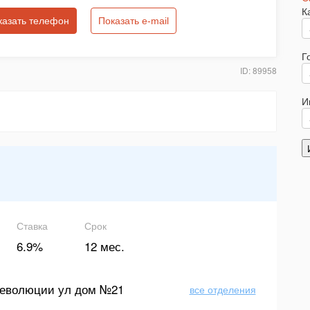
К
казать телефон
Показать e-mail
Г
ID: 89958
И
Ставка
Срок
6.9%
12 мес.
еволюции ул дом №21
все отделения