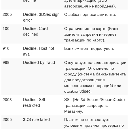
decline
аутентификацию (3DS
авторизация не пройдена).
2005
Decline. 3DSec sign
Ошибка подписи эмитента.
error
100
Decline. Card
Ограничение по карте (Банк
declined
эмитент запретил интернет
транзакции по картe).
910
Decline. Host not
Банк-эмитент недоступен.
avail.
999
Declined by fraud
Отсутствует начало авторизации
транзакции. Отклонено по
фроду (система банка-эмитента
для предотвращения
мошенничеких операций) или
ошибка 3dsec.
2003
Decline. SSL
SSL (Не 3d-Secure/SecureCode)
restricted
транзакции запрещены
Магазину.
2005
3DS rule failed
Платеж не соотвествует
условиям правила проверки по