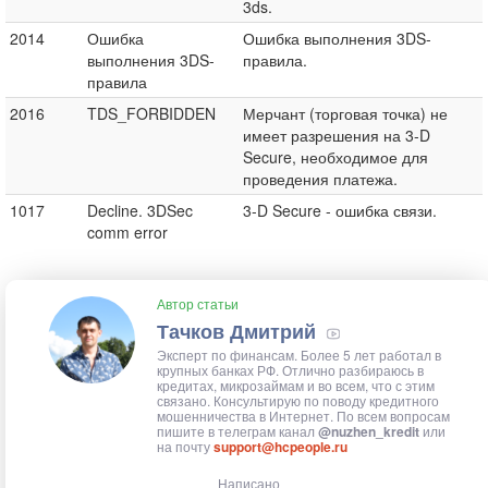
3ds.
2014
Ошибка
Ошибка выполнения 3DS-
выполнения 3DS-
правила.
правила
2016
TDS_FORBIDDEN
Мерчант (торговая точка) не
имеет разрешения на 3-D
Secure, необходимое для
проведения платежа.
1017
Decline. 3DSec
3-D Secure - ошибка связи.
comm error
Автор статьи
Тачков Дмитрий
Эксперт по финансам. Более 5 лет работал в
крупных банках РФ. Отлично разбираюсь в
кредитах, микрозаймам и во всем, что с этим
связано. Консультирую по поводу кредитного
мошенничества в Интернет. По всем вопросам
пишите в телеграм канал
@nuzhen_kredit
или
на почту
support@hcpeople.ru
Написано