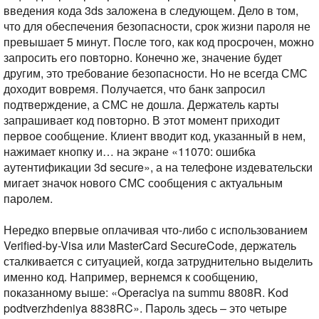
введения кода 3ds заложена в следующем. Дело в том,
что для обеспечения безопасности, срок жизни пароля не
превышает 5 минут. После того, как код просрочен, можно
запросить его повторно. Конечно же, значение будет
другим, это требование безопасности. Но не всегда СМС
доходит вовремя. Получается, что банк запросил
подтверждение, а СМС не дошла. Держатель карты
запрашивает код повторно. В этот момент приходит
первое сообщение. Клиент вводит код, указанный в нем,
нажимает кнопку и… на экране «11070: ошибка
аутентификации 3d secure», а на телефоне издевательски
мигает значок нового СМС сообщения с актуальным
паролем.
Нередко впервые оплачивая что-либо с использованием
Verified-by-Visa или MasterCard SecureCode, держатель
сталкивается с ситуацией, когда затруднительно выделить
именно код. Например, вернемся к сообщению,
показанному выше: «Operaciya na summu 8808R. Kod
podtverzhdeniya 8838RC». Пароль здесь – это четыре