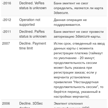
-2016
Declined. VeRes
Банк-эмитент не смог
status is unknown
определить, является ли карта
3dsecure.
-2012
Operation not
Данная операция не
supported
поддерживается.
-2011
Declined. PaRes
Банк-эмитент не смог провести
status is unknown
авторизацию 3dsecure-карты.
2007
Decline. Payment
Истек срок, отведенный на ввод
time limit
данных карты с момента
регистрации платежа (таймаут
по умолчанию - 20 минут;
продолжительность сессии
может быть указана при
регистрации заказа; если у
мерчанта установлена
привилегия "Нестандартная
продолжительность сессии", то
берётся период, указанный в
настройках мерчанта).
2006
Decline. 3DSec
Эмитент отклонил