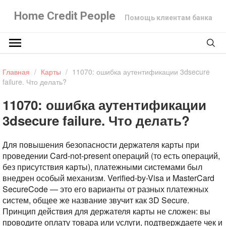
Home Credit People
Помощь клиентам банка
Главная
/
Карты
/
11070: ошибка аутентификации 3dsecure
failure. Что делать?
11070: ошибка аутентификации
3dsecure failure. Что делать?
Для повышения безопасности держателя карты при
проведении Card-not-present операций (то есть операций,
без присутствия карты), платежными системами был
внедрен особый механизм. Verified-by-Visa и MasterCard
SecureCode — это его варианты от разных платежных
систем, общее же название звучит как 3D Secure.
Принцип действия для держателя карты не сложен: вы
проводите оплату товара или услуги, подтверждаете чек и