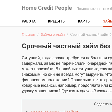
Home Credit People
Помощь клиентам б
РАБОТА
КРЕДИТЫ
КАРТЫ
ЗАЙ
Главная
/
Займы онлайн
/
Cрочный частный займ б
Cрочный частный займ без
Ситуаций, когда срочно требуется небольшая с
задержали, аванс не перечислили, очередной пл
может произойти. В подобных ситуациях, соиск
знакомым, но они не всегда могут выручить. Чт
финансовом положении? Правильно, взять сро
коварные нюансы, например, предоплата или ко
удочку мошенников? Где взять
срочный частны
Содержани