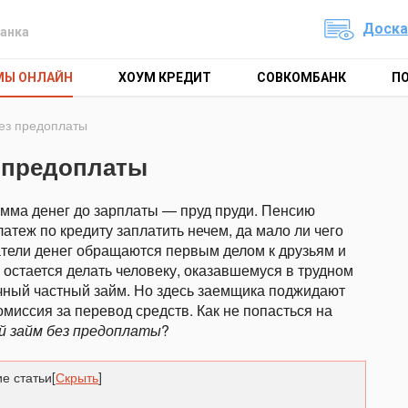
Доска
анка
МЫ ОНЛАЙН
ХОУМ КРЕДИТ
СОВКОМБАНК
П
ез предоплаты
 предоплаты
умма денег до зарплаты — пруд пруди. Пенсию
атеж по кредиту заплатить нечем, да мало ли чего
атели денег обращаются первым делом к друзьям и
о остается делать человеку, оказавшемуся в трудном
чный частный займ. Но здесь заемщика поджидают
миссия за перевод средств. Как не попасться на
й займ без предоплаты
?
е статьи
[
Скрыть
]