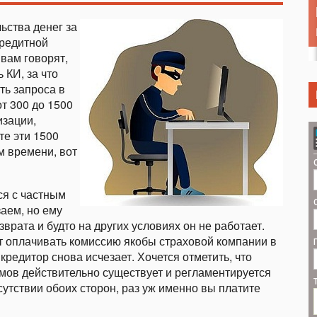
ьства денег за
кредитной
 вам говорят,
 КИ, за что
ть запроса в
т 300 до 1500
изации,
те эти 1500
м времени, вот
ся с частным
заем, но ему
врата и будто на других условиях он не работает.
т оплачивать комиссию якобы страховой компании в
кредитор снова исчезает. Хочется отметить, что
ймов действительно существует и регламентируется
сутствии обоих сторон, раз уж именно вы платите