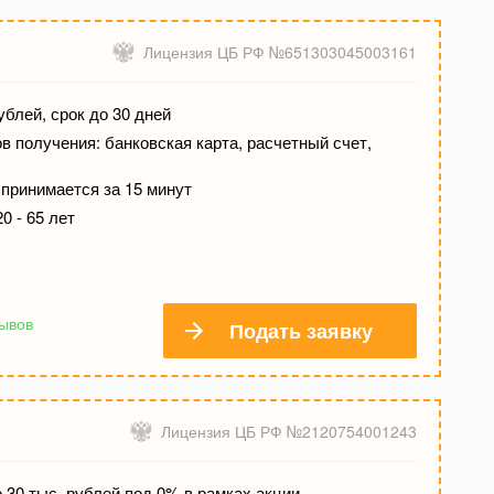
Лицензия ЦБ РФ №651303045003161
ублей, срок до 30 дней
 получения: банковская карта, расчетный счет,
принимается за 15 минут
0 - 65 лет
зывов
Подать заявку
Лицензия ЦБ РФ №2120754001243
 30 тыс. рублей под 0% в рамках акции