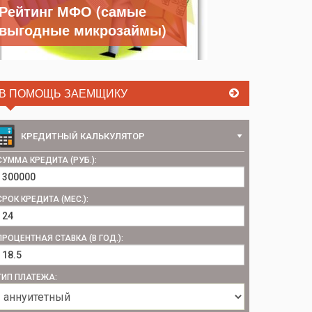
Рейтинг МФО (самые
выгодные микрозаймы)
В ПОМОЩЬ ЗАЕМЩИКУ
КРЕДИТНЫЙ КАЛЬКУЛЯТОР
СУММА КРЕДИТА (РУБ.):
СРОК КРЕДИТА (МЕС.):
ПРОЦЕНТНАЯ СТАВКА (В ГОД.):
ТИП ПЛАТЕЖА: