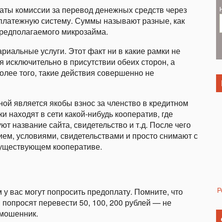
латы комиссии за перевод денежных средств через
ю платежную систему. Суммы называют разные, как
предполагаемого микрозайма.
риальные услуги. Этот факт ни в какие рамки не
ся исключительно в присутствии обеих сторон, а
Более того, такие действия совершенно не
ной является якобы взнос за членство в кредитном
 находят в сети какой-нибудь кооператив, где
т название сайта, свидетельство и т.д. После чего
ием, условиями, свидетельствами и просто снимают с
существующем кооперативе.
Р
у вас могут попросить предоплату. Помните, что
попросят перевести 50, 100, 200 рублей — не
 мошенник.