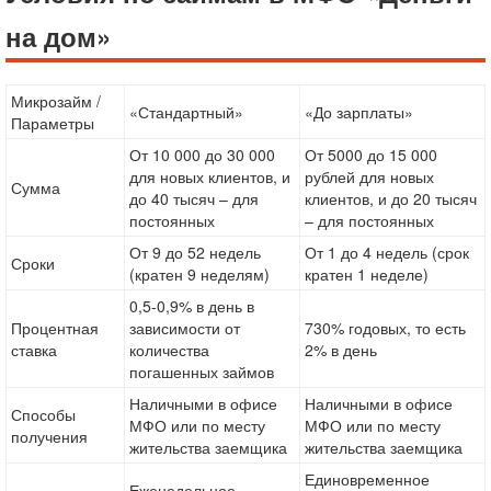
на дом»
Микрозайм /
«Стандартный»
«До зарплаты»
Параметры
От 10 000 до 30 000
От 5000 до 15 000
для новых клиентов, и
рублей для новых
Сумма
до 40 тысяч – для
клиентов, и до 20 тысяч
постоянных
– для постоянных
От 9 до 52 недель
От 1 до 4 недель (срок
Сроки
(кратен 9 неделям)
кратен 1 неделе)
0,5-0,9% в день в
Процентная
зависимости от
730% годовых, то есть
ставка
количества
2% в день
погашенных займов
Наличными в офисе
Наличными в офисе
Способы
МФО или по месту
МФО или по месту
получения
жительства заемщика
жительства заемщика
Единовременное
Еженедельное