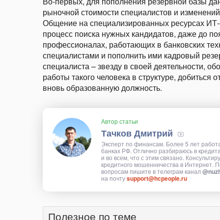
Во-первых, для пополнения резервной базы дан
рыночной стоимости специалистов и изменений
Общение на специализированных ресурсах ИТ-с
процесс поиска нужных кандидатов, даже до п
профессионалах, работающих в банковских техн
специалистами и пополнить ими кадровый резер
специалиста – звезду в своей деятельности, об
работы такого человека в структуре, добиться 
вновь образованную должность.
Автор статьи
Тачков Дмитрий
Эксперт по финансам. Более 5 лет работ
банках РФ. Отлично разбираюсь в кредит
и во всем, что с этим связано. Консультир
кредитного мошенничества в Интернет. П
вопросам пишите в телеграм канал
@nuzh
на почту
support@hcpeople.ru
Полезное по теме