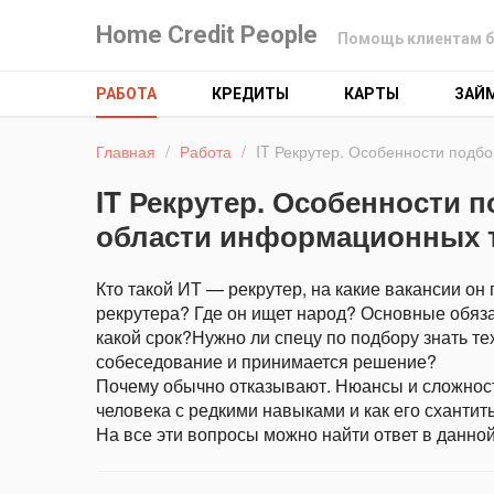
Home Credit People
Помощь клиентам б
РАБОТА
КРЕДИТЫ
КАРТЫ
ЗАЙ
Главная
/
Работа
/
IT Рекрутер. Особенности подб
IT Рекрутер. Особенности 
области информационных 
Кто такой ИТ — рекрутер, на какие вакансии он
рекрутера? Где он ищет народ? Основные обяза
какой срок?Нужно ли спецу по подбору знать те
собеседование и принимается решение?
Почему обычно отказывают. Нюансы и сложност
человека с редкими навыками и как его схантит
На все эти вопросы можно найти ответ в данной