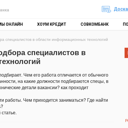
Доска
анка
МЫ ОНЛАЙН
ХОУМ КРЕДИТ
СОВКОМБАНК
П
ора специалистов в области информационных технологий
подбора специалистов в
технологий
 подбирает. Чем его работа отличается от обычного
нности, на какие должности подбираются спецы, в
хнические детали вакансии? как проходит
и работы. Чем приходится заниматься? Где найти
ь?
 статье.
Р