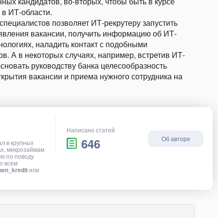
ных кандидатов, во-вторых, чтобы быть в курсе
 в ИТ-области.
пециалистов позволяет ИТ-рекрутеру запустить
оявления вакансии, получить информацию об ИТ-
ологиях, наладить контакт с подобными
в. А в некоторых случаях, например, встретив ИТ-
основать руководству банка целесообразность
открытия вакансии и приема нужного сотрудника на
Написано статей
Об авторе
646
ал в крупных
ах, микрозаймам
ую по поводу
о всем
en_kredit
или