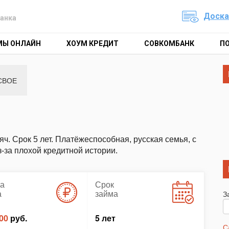
Доска
анка
МЫ ОНЛАЙН
ХОУМ КРЕДИТ
СОВКОМБАНК
П
СВОЕ
. Срок 5 лет. Платёжеспособная, русская семья, с
-за плохой кредитной истории.
а
Срок
а
займа
З
00
руб.
5 лет
С