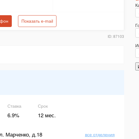
К
ефон
Показать e-mail
Г
ID: 87103
И
Ставка
Срок
6.9%
12 мес.
л. Марченко, д.18
все отделения