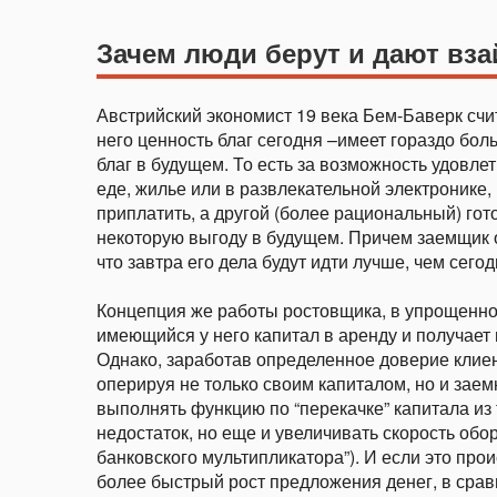
Зачем люди берут и дают вз
Австрийский экономист 19 века Бем-Баверк счита
него ценность благ сегодня –имеет гораздо бол
благ в будущем. То есть за возможность удовл
еде, жилье или в развлекательной электронике,
приплатить, а другой (более рациональный) гото
некоторую выгоду в будущем. Причем заемщик 
что завтра его дела будут идти лучше, чем сегод
Концепция же работы ростовщика, в упрощенной
имеющийся у него капитал в аренду и получает 
Однако, заработав определенное доверие клиен
оперируя не только своим капиталом, но и заем
выполнять функцию по “перекачке” капитала из те
недостаток, но еще и увеличивать скорость обо
банковского мультипликатора”). И если это про
более быстрый рост предложения денег, в сравн