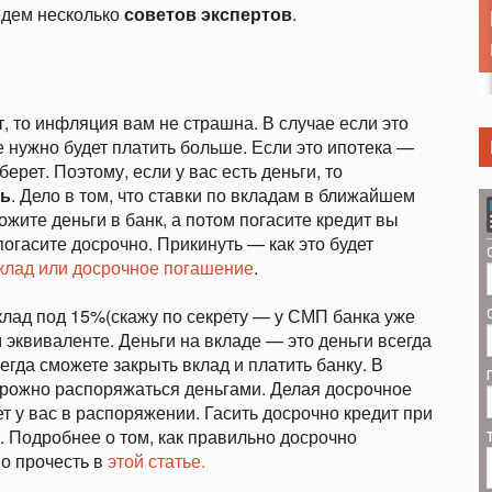
едем несколько
советов экспертов
.
т, то инфляция вам не страшна. В случае если это
 нужно будет платить больше. Если это ипотека —
ерет. Поэтому, если у вас есть деньги, то
ть
. Дело в том, что ставки по вкладам в ближайшем
жите деньги в банк, а потом погасите кредит вы
погасите досрочно. Прикинуть — как это будет
клад или досрочное погашение
.
клад под 15%(скажу по секрету — у СМП банка уже
 эквиваленте. Деньги на вкладе — это деньги всегда
егда сможете закрыть вклад и платить банку. В
рожно распоряжаться деньгами. Делая досрочное
ет у вас в распоряжении. Гасить досрочно кредит при
. Подробнее о том, как правильно досрочно
но прочесть в
этой статье.