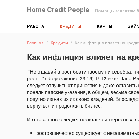
Home Credit People
Помощь клиентам б
РАБОТА
КРЕДИТЫ
КАРТЫ
ЗАЙ
Главная
/
Кредиты
/
Как инфляция влияет на креди
Как инфляция влияет на к
“Не отдавай в рост брату твоему ни серебра, ни
рост…” (Второзаконие 23:19). В 12 веке Папа Ри
следует отлучить от причастия и даже оставить
поняли папские указания, в общем, весьма свое
попутно изгнав их из своих владений. Впоследс
вернуться и продолжить бизнес.
Из сказанного следует несколько интересных в
ростовщичество существует с незапамятных