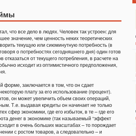
аймы
л, что все дело в людях. Человек так устроен: для
ьшее значение, чем ценность неких теоретических
етворить текущую или сиюминутную потребность (в
 говоря о потребностях сегодняшнего дня) один готов
в отказаться от текущего потребления, в расчете на
обычно исходит из оптимистичного предположения,
ня.
 форме, заключается в том, что он сдает
некоторую плату за его использование (процент).
тов, он может увеличить объем своих операций,
ным. Т.е. выдавая кредиты он начинает не только
х сфер экономики, где его избыток, в те – где его
рота денег в экономике (так называемый “эффект
исходит в очень больших масштабах – то порождает
ении с ростом товаров, а следовательно – и