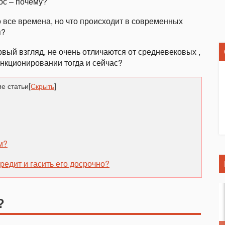
ос – почему?
 все времена, но что происходит в современных
я?
вый взгляд, не очень отличаются от средневековых ,
ункционировании тогда и сейчас?
е статьи
[
Скрыть
]
м?
едит и гасить его досрочно?
?