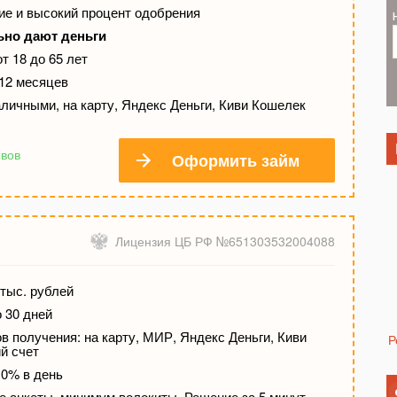
е и высокий процент одобрения
ьно дают деньги
т 18 до 65 лет
 12 месяцев
личными, на карту, Яндекс Деньги, Киви Кошелек
ывов
Оформить займ
Лицензия ЦБ РФ №651303532004088
тыс. рублей
о 30 дней
 получения: на карту, МИР, Яндекс Деньги, Киви
Р
й счет
 0% в день
е анкеты, минимум волокиты, Решение за 5 минут