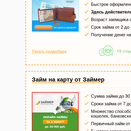
Быстрое оформлени
Здесь действител
Возраст заемщика о
Срок займа от 2 до
Получение денег на
Узнать подробнее
19 отз
Займ на карту от Займер
Сумма займа до 30 
Сроки займа от 7 д
Множество способов
кошелек, банковски
Первичный займ от
Быстрое заполнени