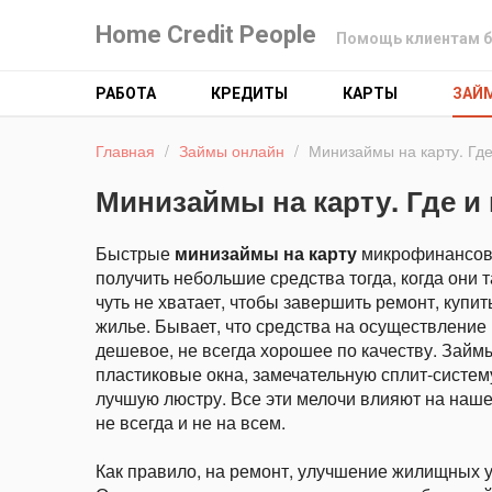
Home Credit People
Помощь клиентам б
РАБОТА
КРЕДИТЫ
КАРТЫ
ЗАЙ
Главная
/
Займы онлайн
/
Минизаймы на карту. Где
Минизаймы на карту. Где и
Быстрые
минизаймы на карту
микрофинансово
получить небольшие средства тогда, когда они 
чуть не хватает, чтобы завершить ремонт, купит
жилье. Бывает, что средства на осуществление 
дешевое, не всегда хорошее по качеству. Займ
пластиковые окна, замечательную сплит-систем
лучшую люстру. Все эти мелочи влияют на наше 
не всегда и не на всем.
Как правило, на ремонт, улучшение жилищных у