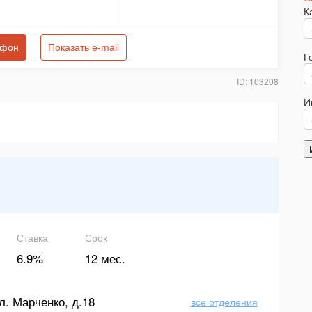
К
ефон
Показать e-mail
Г
ID: 103208
И
Ставка
Срок
6.9%
12 мес.
л. Марченко, д.18
все отделения