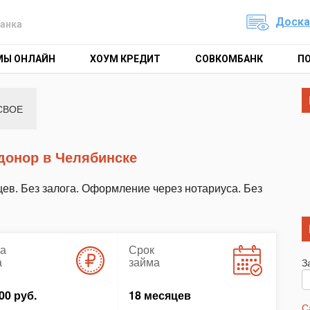
Доска
анка
МЫ ОНЛАЙН
ХОУМ КРЕДИТ
СОВКОМБАНК
П
СВОЕ
 донор в Челябинске
цев. Без залога. Оформление через нотариуса. Без
а
Срок
а
займа
З
00 руб.
18 месяцев
С