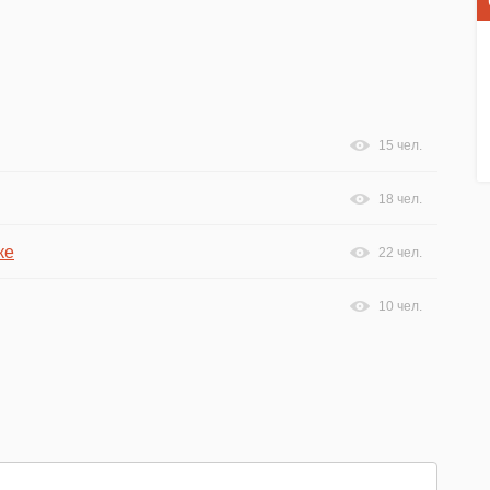
15 чел.
18 чел.
ке
22 чел.
10 чел.