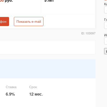
00
руб.
5 лет
К
Г
ефон
Показать e-mail
ID: 103097
И
Ставка
Срок
6.9%
12 мес.