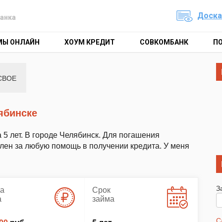
Доска
анка
МЫ ОНЛАЙН
ХОУМ КРЕДИТ
СОВКОМБАНК
П
СВОЕ
ябинске
 5 лет. В городе Челябинск. Для погашения
елен за любую помощь в получении кредита. У меня
З
а
Срок
а
займа
С