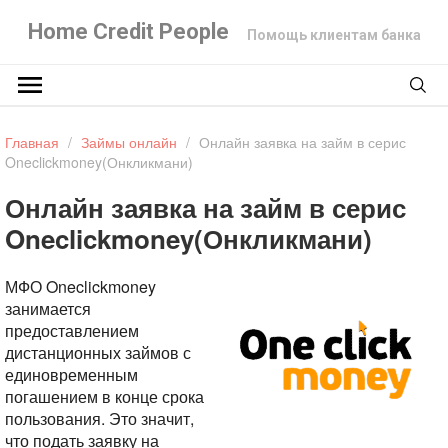
Home Credit People
Помощь клиентам банка
Главная
/
Займы онлайн
/
Онлайн заявка на займ в серис
Oneclickmoney(Онкликмани)
Онлайн заявка на займ в серис
Oneclickmoney(Онкликмани)
МФО Oneclickmoney
занимается
предоставлением
дистанционных займов с
единовременным
погашением в конце срока
пользования. Это значит,
что подать заявку на