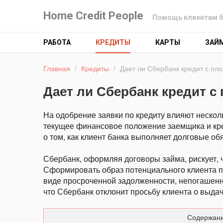
Home Credit People
Помощь клиентам б
РАБОТА
КРЕДИТЫ
КАРТЫ
ЗАЙ
Главная
/
Кредиты
/
Дает ли Сбербанк кредит с пл
Дает ли Сбербанк кредит с
На одобрение заявки по кредиту влияют неско
текущее финансовое положение заемщика и кре
о том, как клиент банка выполняет долговые об
Сбербанк, оформляя договоры займа, рискует, 
Сформировать образ потенциального клиента п
виде просроченной задолженности, непогашенны
что Сбербанк отклонит просьбу клиента о выдач
Содержани