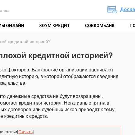
Доска
анка
МЫ ОНЛАЙН
ХОУМ КРЕДИТ
СОВКОМБАНК
П
охой кредитной историей?
 плохой кредитной историей?
лько факторов. Банковские организации оценивают
дитную историю, в которой отображаются сведения
язательства.
что денежные средства не будут возвращены.
омогает кредитная история. Негативные пятна в
х договоров или судебных исков приводят к тому,
е кредитных средств.
е статьи
[
Скрыть
]