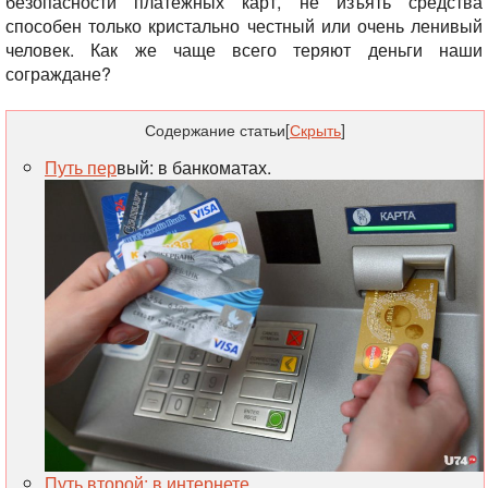
безопасности платежных карт, не изъять средства
способен только кристально честный или очень ленивый
человек. Как же чаще всего теряют деньги наши
сограждане?
Содержание статьи
[
Скрыть
]
Путь пер
вый: в банкоматах.
Путь второй: в интернете.