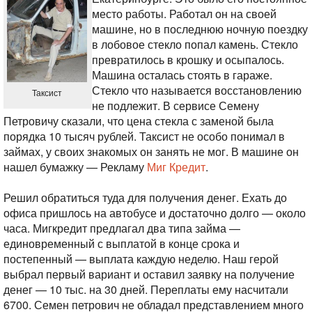
место работы. Работал он на своей
машине, но в последнюю ночную поездку
в лобовое стекло попал камень. Стекло
превратилось в крошку и осыпалось.
Машина осталась стоять в гараже.
Стекло что называется восстановлению
Таксист
не подлежит. В сервисе Семену
Петровичу сказали, что цена стекла с заменой была
порядка 10 тысяч рублей. Таксист не особо понимал в
займах, у своих знакомых он занять не мог. В машине он
нашел бумажку — Рекламу
Миг Кредит
.
Решил обратиться туда для получения денег. Ехать до
офиса пришлось на автобусе и достаточно долго — около
часа.
Мигкредит предлагал два типа займа —
единовременный с выплатой в конце срока и
постепенный — выплата каждую неделю. Наш герой
выбрал первый вариант и оставил заявку на получение
денег — 10 тыс. на 30 дней. Переплаты ему насчитали
6700. Семен петрович не обладал представлением много