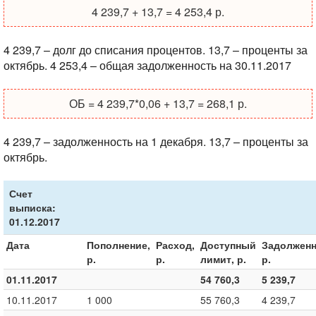
4 239,7 + 13,7 = 4 253,4 р.
4 239,7 – долг до списания процентов.
13,7 – проценты за
октябрь.
4 253,4 – общая задолженность на 30.11.2017
ОБ = 4 239,7*0,06 + 13,7 = 268,1 р.
4 239,7 – задолженность на 1 декабря.
13,7 – проценты за
октябрь.
Счет
выписка:
01.12.2017
Дата
Пополнение,
Расход,
Доступный
Задолженн
р.
р.
лимит, р.
р.
01.11.2017
54 760,3
5 239,7
10.11.2017
1 000
55 760,3
4 239,7