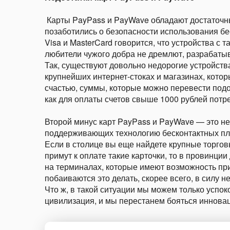
Карты PayPass и PayWave обладают достаточн
позаботились о безопасности использования бе
Visa и MasterCard говорится, что устройства с
любители чужого добра не дремлют, разрабаты
Так, существуют довольно недорогие устройств
крупнейших интернет-стоках и магазинах, котор
счастью, суммы, которые можно перевести подо
как для оплаты счетов свыше 1000 рублей потре
Второй минус карт PayPass и PayWave — это н
поддерживающих технологию бесконтактных пла
Если в столице вы еще найдете крупные торгов
примут к оплате такие карточки, то в провинции
на терминалах, которые имеют возможность при
побаиваются это делать, скорее всего, в силу н
Что ж, в такой ситуации мы можем только успоко
цивилизация, и мы перестанем бояться инновац