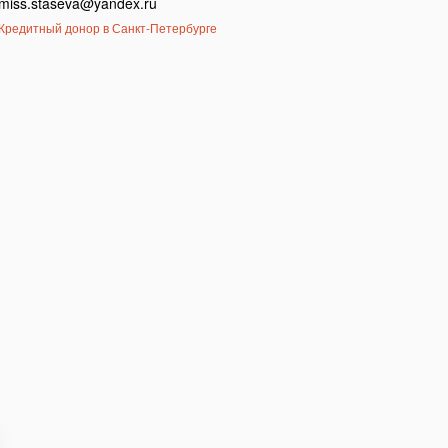
miss.staseva@yandex.ru
Кредитный донор в Санкт-Петербурге