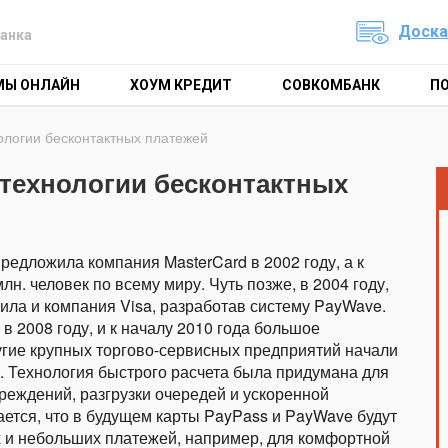
Доска
анка
МЫ ОНЛАЙН
ХОУМ КРЕДИТ
СОВКОМБАНК
П
ологии бесконтактных платежей
 технологии бесконтактных
редложила компания MasterCard в 2002 году, а к
н. человек по всему миру. Чуть позже, в 2004 году,
пила и компания Visa, разработав систему PayWave.
 2008 году, и к началу 2010 года большое
ругие крупных торгово-сервисных предприятий начали
. Технология быстрого расчета была придумана для
реждений, разгрузки очередей и ускоренной
ается, что в будущем карты PayPass и PayWave будут
 и небольших платежей, например, для комфортной