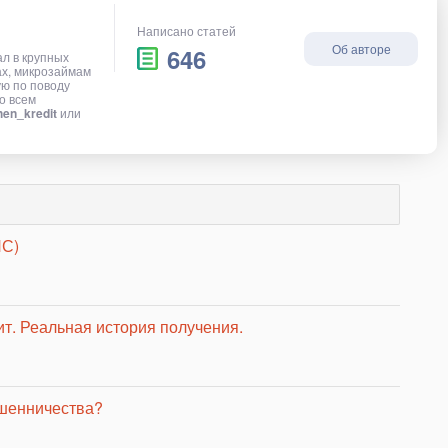
Написано статей
Об авторе
646
ал в крупных
ах, микрозаймам
ую по поводу
о всем
en_kredit
или
ПС)
ит. Реальная история получения.
ошенничества?