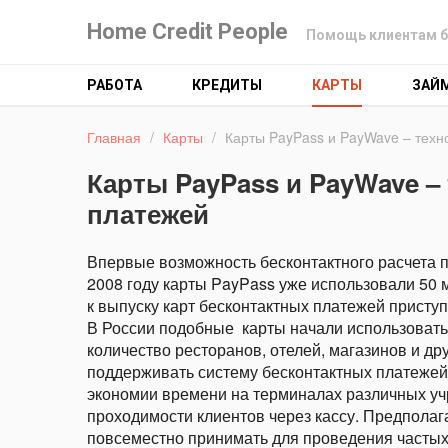
Home Credit People
Помощь клиентам б
РАБОТА
КРЕДИТЫ
КАРТЫ
ЗАЙ
Главная
/
Карты
/
Карты PayPass и PayWave – техн
Карты PayPass и PayWave –
платежей
Впервые возможность бесконтактного расчета п
2008 году карты PayPass уже использовали 50 мл
к выпуску карт бесконтактных платежей присту
В России подобные карты начали использовать в
количество ресторанов, отелей, магазинов и д
поддерживать систему бесконтактных платежей
экономии времени на терминалах различных уч
проходимости клиентов через кассу. Предполаг
повсеместно принимать для проведения частых