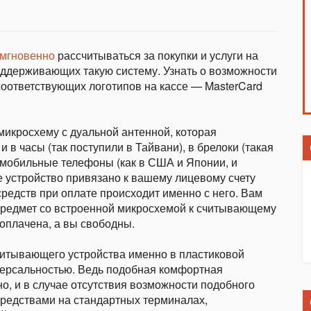
мгновенно
рассчитываться за покупки и услуги на
оддерживающих такую систему. Узнать о возможности
соответствующих логотипов на кассе — MasterCard
микросхему с дуальной антенной, которая
и в часы (так поступили в Тайвани), в брелоки (такая
в мобильные телефоны (как в США и Японии, и
 устройство привязано к вашему лицевому счету
 средств при оплате происходит именно с него. Вам
 предмет со встроенной микросхемой к считывающему
 оплачена, а вы свободны.
читывающего устройства именно в пластиковой
версальностью. Ведь подобная комфортная
, и в случае отсутствия возможности подобного
средствами на стандартных терминалах,