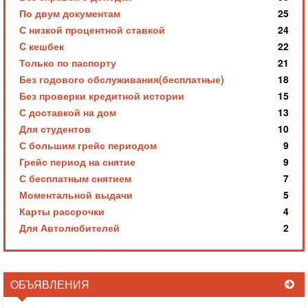
По двум документам
25
С низкой процентной ставкой
24
C кешбек
22
Только по паспорту
21
Без годового обслуживания(бесплатные)
18
Без проверки кредитной истории
15
С доставкой на дом
13
Для студентов
10
С большим грейс периодом
9
Грейс период на снятие
9
С бесплатным снятием
7
Моментальной выдачи
5
Карты рассрочки
4
Для Автолюбителей
2
ОБЪЯВЛЕНИЯ