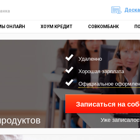
Доска
анка
МЫ ОНЛАЙН
ХОУМ КРЕДИТ
СОВКОМБАНК
П
Удаленно
Хорошая зарплата
Официальное оформле
Записаться на со
продуктов
Уже записалос