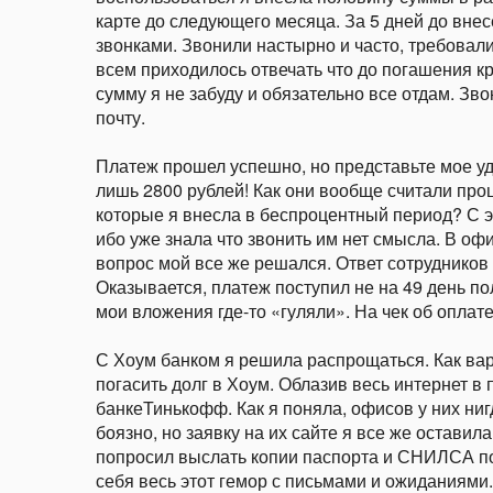
карте до следующего месяца. За 5 дней до вне
звонками. Звонили настырно и часто, требовал
всем приходилось отвечать что до погашения кр
сумму я не забуду и обязательно все отдам. Зво
почту.
Платеж прошел успешно, но представьте мое уди
лишь 2800 рублей! Как они вообще считали про
которые я внесла в беспроцентный период? С 
ибо уже знала что звонить им нет смысла. В офи
вопрос мой все же решался. Ответ сотрудников
Оказывается, платеж поступил не на 49 день по
мои вложения где-то «гуляли». На чек об оплате
С Хоум банком я решила распрощаться. Как вар
погасить долг в Хоум. Облазив весь интернет в 
банкеТинькофф. Как я поняла, офисов у них ни
боязно, но заявку на их сайте я все же остави
попросил выслать копии паспорта и СНИЛСА по 
себя весь этот гемор с письмами и ожиданиями.