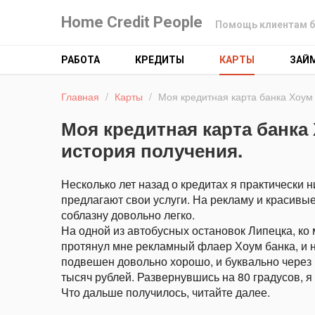
Home Credit People
Помощь клиентам б
РАБОТА
КРЕДИТЫ
КАРТЫ
ЗАЙ
Главная
/
Карты
/
Моя кредитная карта банка Хоум
Моя кредитная карта банка
история получения.
Несколько лет назад о кредитах я практически 
предлагают свои услуги. На рекламу и красивые
соблазну довольно легко.
На одной из автобусных остановок Липецка, ко
протянул мне рекламный флаер Хоум банка, и на
подвешен довольно хорошо, и буквально через 
тысяч рублей. Развернувшись на 80 градусов, 
Что дальше получилось, читайте далее.