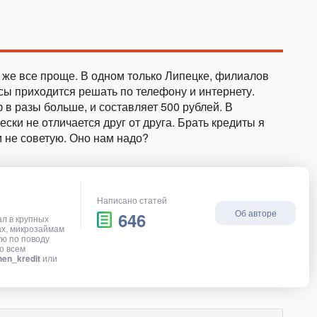
о же все проще. В одном только Липецке, филиалов
сы приходится решать по телефону и интернету.
 в разы больше, и составляет 500 рублей. В
ски не отличается друг от друга. Брать кредиты я
 не советую. Оно нам надо?
Написано статей
Об авторе
646
ал в крупных
ах, микрозаймам
ую по поводу
о всем
en_kredit
или