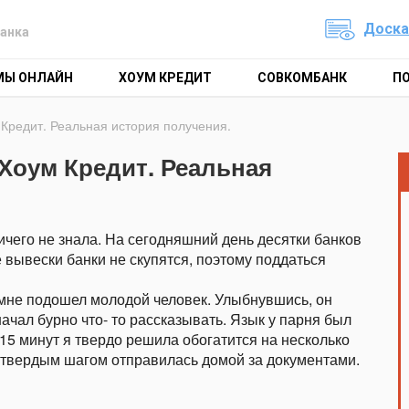
Доска
анка
МЫ ОНЛАЙН
ХОУМ КРЕДИТ
СОВКОМБАНК
П
 Кредит. Реальная история получения.
 Хоум Кредит. Реальная
ничего не знала. На сегодняшний день десятки банков
 вывески банки не скупятся, поэтому поддаться
 мне подошел молодой человек. Улыбнувшись, он
чал бурно что- то рассказывать. Язык у парня был
15 минут я твердо решила обогатится на несколько
я твердым шагом отправилась домой за документами.