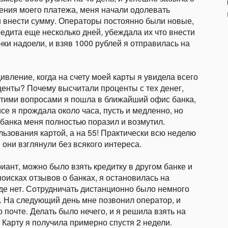
сения моего платежа, меня начали одолевать
и внести сумму. Операторы постоянно были новые,
едита еще несколько дней, убеждала их что внести
нки надоели, и взяв 1000 рублей я отправилась на
вление, когда на счету моей карты я увидела всего
центы? Почему высчитали проценты с тех денег,
этими вопросами я пошла в ближайший офис банка,
се я прождала около часа, пусть и медленно, но
 банка меня полностью поразил и возмутил.
льзования картой, а на 55! Практически всю неделю
 они взглянули без всякого интереса.
иант, можно было взять кредитку в другом банке и
поисках отзывов о банках, я остановилась на
где нет. Сотрудничать дистанционно было немного
ла. На следующий день мне позвонил оператор, и
почте. Делать было нечего, и я решила взять на
 Карту я получила примерно спустя 2 недели.